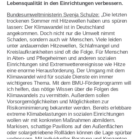
Leitbild
Lebensqualität in den Einrichtungen verbessern.
Werte
Bundesumweltministerin Svenja Schulze:
„Die letzten
trockenen Sommer mit Hitzewellen haben uns spüren
Statut & Satzung AWO
lassen: Der Klimawandel ist in Deutschland
Bundesverband
angekommen. Doch nicht nur die Umwelt nimmt
Schaden, sondern auch wir Menschen. Viele leiden
AWO Unternehmenskodex
unter andauernden Hitzewellen, Schlafmangel und
Kreislaufkrankheiten sind oft die Folge. Für Menschen
Beschlüsse Landeskonferenzen
in Alten- und Pflegeheimen und anderen sozialen
Einrichtungen sind Extremwetterereignisse wie Hitze
Geschäftsstelle
eine enorme Herausforderung. Der Umgang mit dem
Korporative Partner
Klimawandel wird für soziale Dienste ein immer
wichtigeres Thema. Mit dem BMU-Förderprogramm will
Die AWO in Mecklenburg Vorpommern
ich helfen, das nötige Wissen über die Folgen des
Klimawandels zu vermitteln. Außerdem sollen
Vorsorgemöglichkeiten und Möglichkeiten zur
Risikominimierung bekannter werden. Bereits erlebbare
Oft gefragt in Verband
extreme Klimabelastungen in sozialen Einrichtungen
wollen wir mit konkreten Maßnahmen abmildern.
Markisen, schattige Pavillons auf den Außenflächen
Stellenangebote
oder solargetriebene Rollläden können die Lage spürbar
Initiative Transparente Zivilgesellschaft
verbessern. Mit individueller Beratung und Konzepten