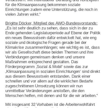
für die Klimaanpassung bekommen soziale
Ehrenamt
Einrichtungen zudem eine Unterstützung, die noch in
vielen Jahren wirkt.“
Geschäftsstelle
Brigitte Döcker, Mitglied des AWO-Bundesvorstands:
Kinder- und Jugendhilfe
„Es ist sehr deutlich zu sehen, dass sich in der zu
Ende gehenden Legislaturperiode auf Ebene der Politik
ein neues Bewusstsein dafür entwickelt hat, wie eng
soziale und ökologische Fragen gerade bei der
Klimakrise zusammenhängen; wie wichtig es ist, dass
wir als Gesellschaft diese beiden Themen und ihre
Verbindungen gemeinsam denken und unsere
Maßnahmen entsprechend gestalten. Das
Förderprogramm ‚Sozial & Mobil‘ sowie das zur
‚Klimaanpassung in sozialen Einrichtungen‘ sind direkt
aus diesem Bewusstsein entstanden. Dank einer
schnellen und vor allem auf die wirklichen Bedarfe
zugeschnittenen Umsetzung können wir nun
unmittelbar Veränderungen anstoßen, die den
Menschen helfen, mit denen und für die wir arbeiten.“
Mit insgesamt 32 Vorhaben ist die Arbeiterwohlfahrt