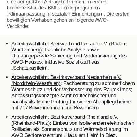
eine der größten Antragstellerinnen im ersten
Förderfenster des BMU-Förderprogramms
„Klimaanpassung in sozialen Einrichtungen“. Die ersten
bewilligten Vorhaben gehen an folgende AWO-
Verbände:
Arbeiterwohlfahrt Kreisverband Lörrach e.V. (Baden-
Württemberg):
Fachliche Analyse sowie
klimaangepasste Sanierung und Modernisierung des
AWO-Hauses, inklusive Sozialkaufhaus
„Schatzkästlein“.
Arbeiterwohlfahrt Bezirksverband Niederrhein e.V.
(Nordrhein-Westfalen)
: Fachberatung zu sommerlichem
Wärmeschutz und der Verbesserung des Raumklimas;
Anpassungskonzepte samt bautechnischer und
bauphysikalische Prüfung für sieben Altenpflegeheime
mit 717 Bewohnerinnen und Bewohnern.
Arbeiterwohlfahrt Bezirksverband Rheinland e.V.
(Rheinland-Pfalz):
Einbau von Isolierenden elektrischen
Rollläden als Sonnenschutz und Wärmeisolierung im
AWO Seniorenzentrum „Haus am Hain“ in Diez.