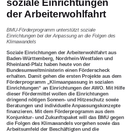
soziale Einrichtungen
Download & Formulare
Presse
Qualitätsmanagement
Aktivitäten im Land
der Arbeiterwohlfahrt
Umwelt- und
Publikationen
Handbuch für AWO
Nachhaltigkeitsmanagement
Ortsvereine
BMU-Förderprogramm unterstützt soziale
Einrichtungen bei der Anpassung an die Folgen des
Verbandsarbeit
Kopiervorlagen
Klimawandels
Themen
Referat Finanzen
Lotte Lemke Engagement Preis
Soziale Einrichtungen der Arbeiterwohlfahrt aus
Baden-Württemberg, Nordrhein-Westfalen und
Über uns
Marie macht's
Rheinland-Pfalz haben heute von der
Bundesumweltministerin einen Förderscheck
Initiative Transparente
Wir feiern 100 Jahre AWO
erhalten. Damit gehen die ersten Projekte aus dem
Zivilgesellschaft
Förderprogramm „Klimaanpassung in sozialen
Armutsstudie
Intern
Einrichtungen“ an Einrichtungen der AWO. Mit Hilfe
Verbandsinformationen
dieser Fördermittel wollen die Einrichtungen
Ausstellung Gesichter der Armut
Kontakt
dringend nötigen Sonnen- und Hitzeschutz sowie
Vorstand
Beratungen und individuelle Anpassungskonzepte
100 Menschen und jeder spielt eine
finanzieren. Mit dem Förderprogramm aus dem
Grundsatzprogramm
Hauptrolle
Konjunktur- und Zukunftspaket will das BMU gegen
Satzung
die Folgen des Klimawandels vorgehen sowie das
AWO gegen Rassismus
Arbeitsumfeld der Beschäftigten und die