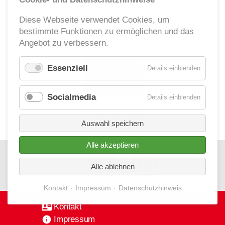
Ehrenamt
Diese Webseite verwendet Cookies, um
bestimmte Funktionen zu ermöglichen und das
Geschäftsstelle
Angebot zu verbessern.
Kinder- und Jugendhilfe
Essenziell
für
Details einblenden
Essenzie
Socialmedia
für
Details einblenden
Socialm
Auswahl speichern
Alle akzeptieren
Alle ablehnen
Kontakt
Impressum
Datenschutzhinweis
Kontakt
Impressum