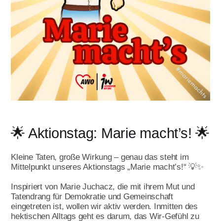
Download & Formulare
Presse
Qualitätsmanagement
Aktivitäten im Land
Umwelt- und
Publikationen
Handbuch für AWO
Nachhaltigkeitsmanagement
Ortsvereine
Verbandsarbeit
Kopiervorlagen
Themen
Referat Finanzen
Lotte Lemke Engagement Preis
Über uns
Marie macht's
Initiative Transparente
Wir feiern 100 Jahre AWO
Zivilgesellschaft
🌟 Aktionstag: Marie macht’s! 🌟
Armutsstudie
Intern
Verbandsinformationen
Kleine Taten, große Wirkung – genau das steht im
Ausstellung Gesichter der Armut
Kontakt
Mittelpunkt unseres Aktionstags „Marie macht’s!“ 💡✨
Vorstand
100 Menschen und jeder spielt eine
Inspiriert von Marie Juchacz, die mit ihrem Mut und
Grundsatzprogramm
Hauptrolle
Tatendrang für Demokratie und Gemeinschaft
Satzung
eingetreten ist, wollen wir aktiv werden. Inmitten des
AWO gegen Rassismus
hektischen Alltags geht es darum, das Wir-Gefühl zu