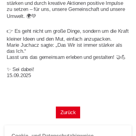
Leitbild
stärken und durch kreative Aktionen positive Impulse
zu setzen – für uns, unsere Gemeinschaft und unsere
Werte
Umwelt. 🌍💚
Statut & Satzung AWO
Bundesverband
👉 Es geht nicht um große Dinge, sondern um die Kraft
kleiner Ideen und den Mut, einfach anzupacken.
AWO Unternehmenskodex
Marie Juchacz sagte: „Das Wir ist immer stärker als
das Ich.“
Beschlüsse Landeskonferenzen
Lasst uns das gemeinsam erleben und gestalten! 🤝💪
Geschäftsstelle
✨ Sei dabei!
Korporative Partner
15.09.2025
Die AWO in Mecklenburg Vorpommern
Oft gefragt in Verband
Zurück
Stellenangebote
Initiative Transparente Zivilgesellschaft
Cookie- und Datenschutzhinweise