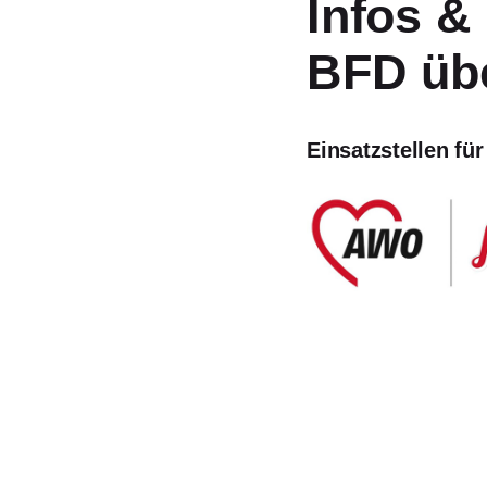
Infos &
Satzung
BFD übe
Leitbild
Werte
Statut & Satzung AWO Bund
Einsatzstellen
fü
AWO Unternehmenskodex
Beschlüsse Landeskonferen
Geschäftsstelle
Korporative Partner
Die AWO in Mecklenburg Vorpommern