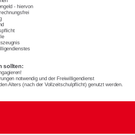
men
geld - hiervon
echnungsfrei
g
nd
flicht
le
tszeugnis
ligendienstes
 sollten:
ngagieren!
rungen notwendig und der Freiwilligendienst
n Alters (nach der Vollzeitschulpflicht) genutzt werden.