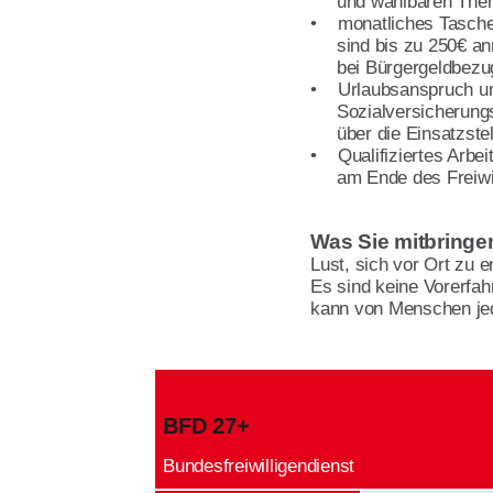
und wählbaren The
• monatliches Taschen
sind bis zu 250€ anr
bei Bürgergeldbezu
• Urlaubsanspruch u
Sozialversicherungsp
über die Einsatzstel
• Qualifiziertes Arbei
am Ende des Freiwil
Was Sie mitbringen
Lust, sich vor Ort zu e
Es sind keine Vorerfah
kann von Menschen jede
BFD 27+
Bundes­freiwilligen­dienst