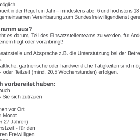
möglich.
dauert in der Regel ein Jahr – mindestens aber 6 und höchstens 1
 gemeinsamen Vereinbarung zum Bundesfreiwilligendienst gere
ogramm aus?
geht es darum, Teil des Einsatzstellenteams zu werden, für And
einem liegt oder voranbringt!
satzstelle und Absprache z.B. die Unterstützung bei der Betr
.
ftliche, gärtnerische oder handwerkliche Tätigkeiten sind mög
l- oder Teilzeit (mind. 20,5 Wochenstunden) erfolgen.
h vorbereitet haben:
 auch
Sie sich zutrauen
en vor Ort
e Monat
r 27 Jahren)
zeit - für den
n Freiwilligen