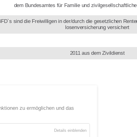
dem Bundesamtes für Familie und zivil­gesell­schaft­lic
`s sind die Freiwilligen in der/durch die gesetz­lichen Renten
losen­ver­sich­er­ung versichert
2011 aus dem Zivil­dienst
ktionen zu ermöglichen und das
für
Details einblenden
Essenziell