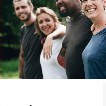
vereine
ment
ft