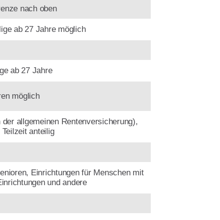
s­grenze nach oben
llige ab 27 Jahre möglich
lige ab 27 Jahre
ren möglich
 der allge­meinen Renten­versich­erung),
Teilzeit anteilig
Senioren, Ein­richt­ungen für Menschen mit
Ein­richt­ungen und andere