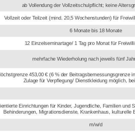
ab Vollend­ung der Voll­zeit­schul­pflicht; keine Alter
Vollzeit oder Teilzeit (mind. 20,5 Wochen­stunden) für Freiwi
6 Monate bis 18 Monate
12 Einzel­seminar­tage/ 1 Tag pro Monat für Freiwil
mehrfache Wieder­holung nach jeweils fünf Jah
 Höchst­grenze 453,00 € (6 % der Beitrags­bemess­ungs­grenze in
Zulage für Verpfleg­ung/ Dienst­kleid­ung möglich, bei 
ien­tierte Einricht­ungen für Kinder, Jugend­liche, Familien und 
Behinder­ungen, Migrations­dienste, Kranken­haus, kulturelle 
m/w/d