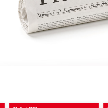
vereine
ment
ft