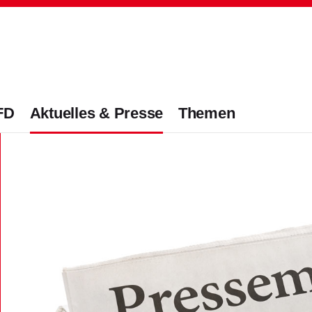
FD
Aktuelles & Presse
Themen
Oft gefragt in Verband
Stellenangebote
ahre
Initiative Transparente Zivilgesellsc
Ehrenamt
Geschäftsstelle
ngen/ Eingliederung
Kinder- und Jugendhilfe
rolle
lseitig