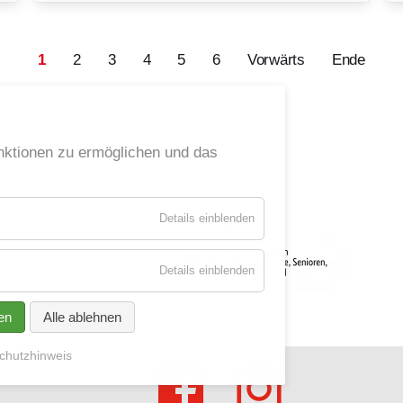
1
2
3
4
5
6
Vorwärts
Ende
ktionen zu ermöglichen und das
für
Details einblenden
Essenziell
für
Details einblenden
Socialmedia
en
Alle ablehnen
chutzhinweis