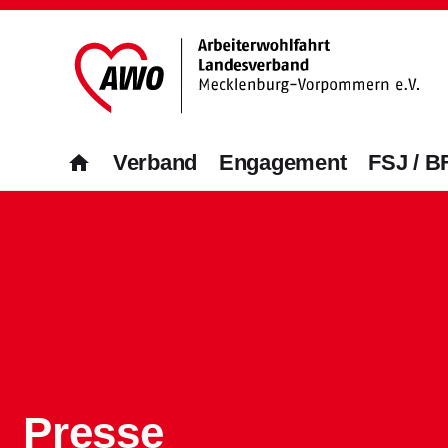
Verband
Engagement
FSJ / B
home
Verband
Engagement
FSJ / BFD
Aktuelles & Presse
Themen
Freiwilliges Soziales Jahr/BFD unter 27 J
Marie macht's
Was wir tun
Mitgliederschaft und Förderung
Aktuelles
Bundesfreiwilligendienst über 27 Jahre
Wir feiern 100 Jahre AWO
Freiwilligendienste
Mitgliedsantrag
Landtagswahlen 2026
Jetzt bewerben
Armutsstudie
Altenhilfe
Förderer werden
Presse
Download & Formulare
Ausstellung Gesichter der Armut
Teilhabe von Menschen m. Behinderu
Spenden
Publikationen
Ehrenamt
100 Menschen und jeder spielt eine Haupt
Presse
Engagement im Ehrenamt ist vie