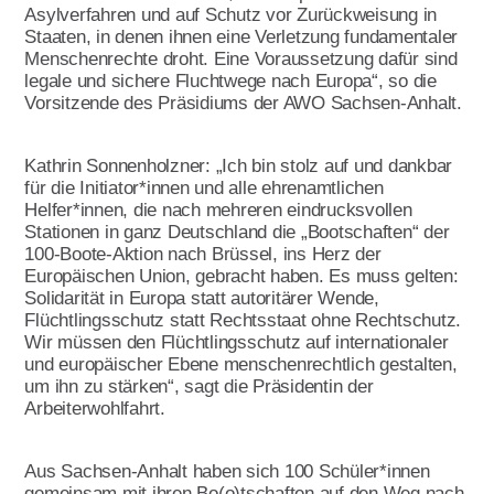
Leitbild
Asylverfahren und auf Schutz vor Zurückweisung in
Staaten, in denen ihnen eine Verletzung fundamentaler
Werte
Menschenrechte droht. Eine Voraussetzung dafür sind
legale und sichere Fluchtwege nach Europa“, so die
Statut & Satzung AWO
Vorsitzende des Präsidiums der AWO Sachsen-Anhalt.
Bundesverband
AWO Unternehmenskodex
Kathrin Sonnenholzner: „Ich bin stolz auf und dankbar
für die Initiator*innen und alle ehrenamtlichen
Beschlüsse Landeskonferenzen
Helfer*innen, die nach mehreren eindrucksvollen
Geschäftsstelle
Stationen in ganz Deutschland die „Bootschaften“ der
100-Boote-Aktion nach Brüssel, ins Herz der
Korporative Partner
Europäischen Union, gebracht haben. Es muss gelten:
Solidarität in Europa statt autoritärer Wende,
Die AWO in Mecklenburg Vorpommern
Flüchtlingsschutz statt Rechtsstaat ohne Rechtschutz.
Wir müssen den Flüchtlingsschutz auf internationaler
und europäischer Ebene menschenrechtlich gestalten,
um ihn zu stärken“, sagt die Präsidentin der
Oft gefragt in Verband
Arbeiterwohlfahrt.
Stellenangebote
Aus Sachsen-Anhalt haben sich 100 Schüler*innen
Initiative Transparente Zivilgesellschaft
gemeinsam mit ihren Bo(o)tschaften auf den Weg nach