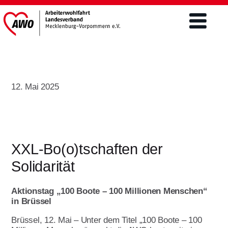
Verband
12. Mai 2025
Was wir tun
Engagement
Freiwilligendienste
Mitgliederschaft und Förderung
Altenhilfe
FSJ / BFD
XXL-Bo(o)tschaften der
Mitgliedsantrag
Teilhabe von Menschen m.
Solidarität
Freiwilliges Soziales Jahr/BFD unter 27
Behinderungen/ Eingliederung
Förderer werden
Aktuelles & Presse
Jahre
Ehrenamt
Aktionstag „100 Boote – 100 Millionen Menschen“
Spenden
Bundesfreiwilligendienst über 27 Jahre
in Brüssel
Aktuelles
Kinder- und Jugendhilfe
Engagement im Ehrenamt ist
Jetzt bewerben
Brüssel, 12. Mai – Unter dem Titel „100 Boote – 100
vielseitig
Landtagswahlen 2026
Öffentlichkeitsarbeit