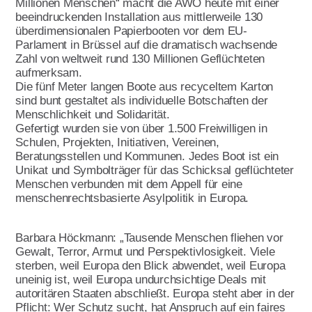
Millionen Menschen“ macht die AWO heute mit einer
Download & Formulare
beeindruckenden Installation aus mittlerweile 130
Presse
Qualitätsmanagement
Aktivitäten im Land
überdimensionalen Papierbooten vor dem EU-
Parlament in Brüssel auf die dramatisch wachsende
Umwelt- und
Publikationen
Handbuch für AWO
Zahl von weltweit rund 130 Millionen Geflüchteten
Nachhaltigkeitsmanagement
Ortsvereine
aufmerksam.
Die fünf Meter langen Boote aus recyceltem Karton
Verbandsarbeit
Kopiervorlagen
sind bunt gestaltet als individuelle Botschaften der
Themen
Referat Finanzen
Menschlichkeit und Solidarität.
Lotte Lemke Engagement Preis
Gefertigt wurden sie von über 1.500 Freiwilligen in
Über uns
Schulen, Projekten, Initiativen, Vereinen,
Marie macht's
Beratungsstellen und Kommunen. Jedes Boot ist ein
Initiative Transparente
Unikat und Symbolträger für das Schicksal geflüchteter
Wir feiern 100 Jahre AWO
Zivilgesellschaft
Menschen verbunden mit dem Appell für eine
Armutsstudie
menschenrechtsbasierte Asylpolitik in Europa.
Intern
Verbandsinformationen
Ausstellung Gesichter der Armut
Kontakt
Barbara Höckmann: „Tausende Menschen fliehen vor
Vorstand
Gewalt, Terror, Armut und Perspektivlosigkeit. Viele
100 Menschen und jeder spielt eine
Grundsatzprogramm
sterben, weil Europa den Blick abwendet, weil Europa
Hauptrolle
uneinig ist, weil Europa undurchsichtige Deals mit
Satzung
autoritären Staaten abschließt. Europa steht aber in der
AWO gegen Rassismus
Pflicht: Wer Schutz sucht, hat Anspruch auf ein faires