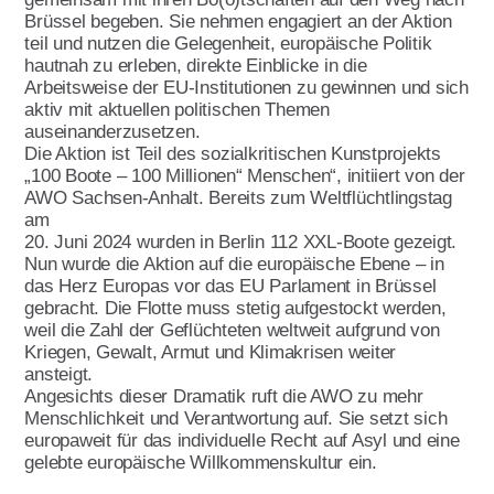
Brüssel begeben. Sie nehmen engagiert an der Aktion
Ehrenamt
teil und nutzen die Gelegenheit, europäische Politik
hautnah zu erleben, direkte Einblicke in die
Geschäftsstelle
Arbeitsweise der EU-Institutionen zu gewinnen und sich
aktiv mit aktuellen politischen Themen
Kinder- und Jugendhilfe
auseinanderzusetzen.
Die Aktion ist Teil des sozialkritischen Kunstprojekts
„100 Boote – 100 Millionen“ Menschen“, initiiert von der
AWO Sachsen-Anhalt. Bereits zum Weltflüchtlingstag
am
20. Juni 2024 wurden in Berlin 112 XXL-Boote gezeigt.
Nun wurde die Aktion auf die europäische Ebene – in
das Herz Europas vor das EU Parlament in Brüssel
gebracht. Die Flotte muss stetig aufgestockt werden,
weil die Zahl der Geflüchteten weltweit aufgrund von
Kriegen, Gewalt, Armut und Klimakrisen weiter
ansteigt.
Angesichts dieser Dramatik ruft die AWO zu mehr
Menschlichkeit und Verantwortung auf. Sie setzt sich
europaweit für das individuelle Recht auf Asyl und eine
gelebte europäische Willkommenskultur ein.