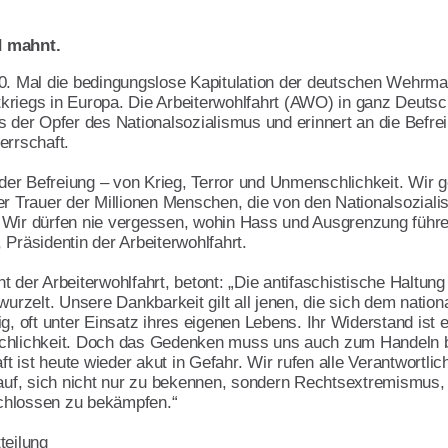
d mahnt.
80. Mal die bedingungslose Kapitulation der deutschen Wehrma
vereine
kriegs in Europa. Die Arbeiterwohlfahrt (AWO) in ganz Deuts
ment
s der Opfer des Nationalsozialismus und erinnert an die Befre
errschaft.
g der Befreiung – von Krieg, Terror und Unmenschlichkeit. Wir 
r Trauer der Millionen Menschen, die von den Nationalsozialist
Wir dürfen nie vergessen, wohin Hass und Ausgrenzung führen
 Präsidentin der Arbeiterwohlfahrt.
 der Arbeiterwohlfahrt, betont: „Die antifaschistische Haltung
ft
wurzelt. Unsere Dankbarkeit gilt all jenen, die sich dem nation
g, oft unter Einsatz ihres eigenen Lebens. Ihr Widerstand ist 
chlichkeit. Doch das Gedenken muss uns auch zum Handeln br
ft ist heute wieder akut in Gefahr. Wir rufen alle Verantwortlic
 auf, sich nicht nur zu bekennen, sondern Rechtsextremismus
chlossen zu bekämpfen.“
teilung