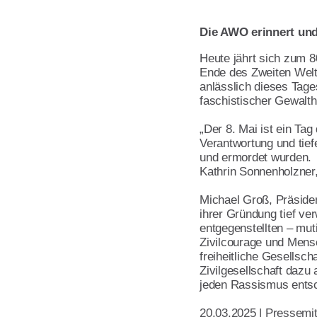
Kinder- und Jugendhilfe
AWO gegen Rassismus
Aktivitäten im Land
Öffentlichkeitsarbeit
Die AWO erinnert un
Qualitätsmanagement
Heute jährt sich zum 
Handbuch für AWO Orts
Ende des Zweiten Welt
Umwelt- und Nachhaltigkeitsmanage
anlässlich dieses Tage
Kopiervorlagen
faschistischer Gewalth
Verbandsarbeit
„Der 8. Mai ist ein Ta
Referat Finanzen
Verantwortung und tiefe
und ermordet wurden. 
Lotte Lemke Engagement Preis
Kathrin Sonnenholzner,
Über uns
Michael Groß, Präsident
Initiative Transparente Zivilgesellscha
ihrer Gründung tief ver
entgegenstellten – muti
Zivilcourage und Mens
Verbandsinformationen
freiheitliche Gesellscha
Zivilgesellschaft dazu
Vorstand
jeden Rassismus ents
Grundsatzprogramm
20.03.2025 | Pressemit