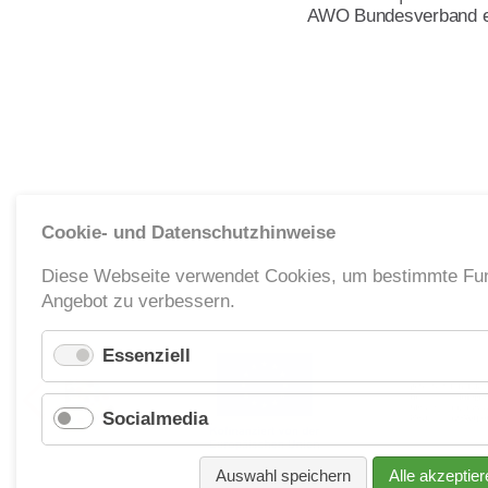
AWO Bundesverband e
Satzung
Leitbild
Werte
Statut & Satzung AWO Bund
AWO Unternehmenskodex
Beschlüsse Landeskonferen
Cookie- und Datenschutzhinweise
Diese Webseite verwendet Cookies, um bestimmte Fun
Geschäftsstelle
Angebot zu verbessern.
Korporative Partner
Essenziell
Die AWO in Mecklenburg Vorpommern
Socialmedia
Auswahl speichern
Alle akzeptier