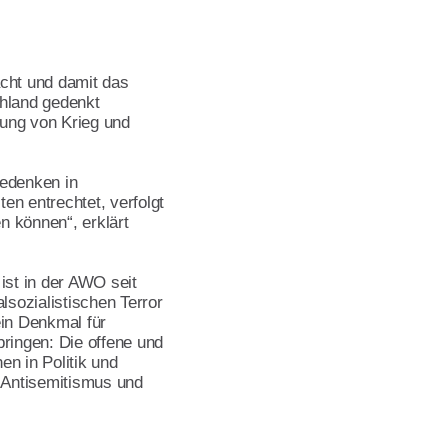
cht und damit das
chland gedenkt
iung von Krieg und
gedenken in
en entrechtet, verfolgt
 können“, erklärt
 ist in der AWO seit
alsozialistischen Terror
ein Denkmal für
ingen: Die offene und
hen in Politik und
, Antisemitismus und