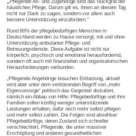
„
Pflegende An- und Zugehörige sind das Rückgrat der
Download & Formulare
häuslichen Pflege. Darum gilt es, ihnen an diesem Tag
Presse
Qualitätsmanagement
Aktivitäten im Land
nicht nur Dank zu sagen, sondern vor allem auch
bessere Unterstützung einzufordern.“
Umwelt- und
Publikationen
Handbuch für AWO
Nachhaltigkeitsmanagement
Ortsvereine
Rund 80% der pflegebedürftigen Menschen in
Deutschland werden zu Hause versorgt, mit und ohne
Verbandsarbeit
Kopiervorlagen
Unterstützung ambulanter Pflege- und
Themen
Betreuungsdienste. Diese Aufgabe ist nicht nur
Referat Finanzen
Lotte Lemke Engagement Preis
körperlich, psychisch und emotional herausfordernd,
Über uns
sondern oft auch mit finanziellen und organisatorischen
Marie macht's
Herausforderungen verbunden.
Initiative Transparente
Wir feiern 100 Jahre AWO
„Pflegende Angehörige brauchen Entlastung, aktuell
Zivilgesellschaft
wird aber unter dem verklärenden Begriff von „mehr
Armutsstudie
Intern
Eigenvorsorge“ politisch das Gegenteil diskutiert,
Verbandsinformationen
nämlich ein Abbau von Hilfe: Pflegebedürftige und ihre
Ausstellung Gesichter der Armut
Kontakt
Familien sollen künftig weniger unterstützende
Vorstand
Leistungen erhalten, dafür noch mehr selbst pflegen
100 Menschen und jeder spielt eine
und mehr selbst zahlen. Die Folgen sind absehbar:
Grundsatzprogramm
Hauptrolle
Pflegebedürftige, deren Zustand sich schneller
Satzung
verschlechtert, Pflegende, die unter massiver
AWO gegen Rassismus
Erschöpfung und anderen gesundheitlichen