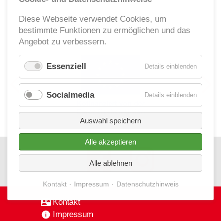
Diese Webseite verwendet Cookies, um
bestimmte Funktionen zu ermöglichen und das
Angebot zu verbessern.
Essenziell
für
Details einblenden
Essenzie
Socialmedia
für
Details einblenden
Socialm
Auswahl speichern
Alle akzeptieren
Alle ablehnen
Kontakt
Impressum
Datenschutzhinweis
Kontakt
Impressum