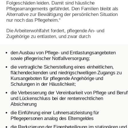
Leitbild
Folgeschäden leiden. Damit sind häusliche
Pflegearrangements gefährdet. Den Familien bleibt als
Werte
Alternative zur Bewältigung der persönlichen Situation
nur noch das Pflegeheim.“
Statut & Satzung AWO
Bundesverband
Die Arbeiterwohlfahrt fordert, pflegende An- und
Zugehörige zu entlasten, und zwar durch
AWO Unternehmenskodex
Beschlüsse Landeskonferenzen
den Ausbau von Pflege- und Entlastungsangeboten
sowie pflegerischer Notfallversorgung;
Geschäftsstelle
die vertragliche Sicherstellung eines einheitlichen,
Korporative Partner
flächendeckenden und niedrigschwelligen Zugangs zu
Kursangeboten für pflegende Angehörige und
Die AWO in Mecklenburg Vorpommern
Schulungen in der Häuslichkeit;
die Verbesserung der Vereinbarkeit von Pflege und Beruf
und Lückenschluss bei der rentenrechtlichen
Oft gefragt in Verband
Absicherung
die Einführung einer Lohnersatzleistung für
Stellenangebote
Pflegepersonen analog des Elterngeldes
die Reduzierung der Eigenbeteiligung im stationären und
Initiative Transparente Zivilgesellschaft