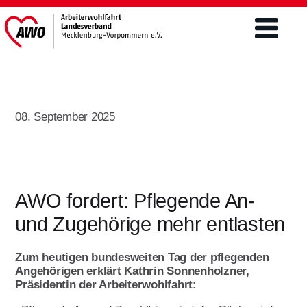
Verband
08. September 2025
Was wir tun
Engagement
Freiwilligendienste
Mitgliederschaft und Förderung
Altenhilfe
FSJ / BFD
AWO fordert: Pflegende An-
Mitgliedsantrag
Teilhabe von Menschen m.
und Zugehörige mehr entlasten
Freiwilliges Soziales Jahr/BFD unter 27
Behinderungen/ Eingliederung
Förderer werden
Aktuelles & Presse
Jahre
Ehrenamt
Zum heutigen bundesweiten Tag der pflegenden
Spenden
Bundesfreiwilligendienst über 27 Jahre
Angehörigen erklärt Kathrin Sonnenholzner,
Aktuelles
Kinder- und Jugendhilfe
Präsidentin der Arbeiterwohlfahrt:
Engagement im Ehrenamt ist
Jetzt bewerben
vielseitig
Landtagswahlen 2026
Öffentlichkeitsarbeit