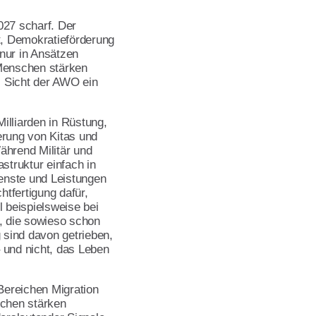
027 scharf. Der
t, Demokratieförderung
nur in Ansätzen
Menschen stärken
s Sicht der AWO ein
illiarden in Rüstung,
ierung von Kitas und
Während Militär und
astruktur einfach in
ienste und Leistungen
tfertigung dafür,
 beispielsweise bei
, die sowieso schon
sind davon getrieben,
– und nicht, das Leben
Bereichen Migration
chen stärken