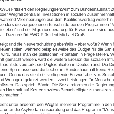
(AWO) kritisiert den Regierungsentwurf zum Bundeshaushalt 2
oder Wegfall zentraler Investitionen in sozialen Zusammenhal
 während Vereinbarungen aus dem Koalitionsvertrag weiterhin 
vereine
sonders die vorgesehenen Einschnitte bei den Programmen “
ment
e leben” und der Migrationsberatung für Erwachsene sind au
gnal. Dazu erklärt AWO-Präsident Michael Groß:
eigt und die Neuverschuldung ebenfalls – aber wofür? Wenn M
 fließen sollen, während beispielsweise das Budget für die San
 wird, muss man die politischen Prioritäten in Frage stellen. 
unft gemacht werden, wird die weitere Erosion der sozialen Infr
eichliste verstärkt die Ungleichheiten in Deutschland. Die D
keine Sparmasse und die Löcher im Bundeshaushalt keine Rech
en. Genau das sieht der vorliegende Entwurf aber vor. So soll
ft
nd Wohngeld gekürzt werden – zwei Leistungen für Menschen
üssen. Das spricht Bände: Die Sozialreformen der Regierung 
g den Haushalt auf Kosten sowieso Benachteiligter zu sanieren 
zu machen.”
sieht unter anderem den Wegfall mehrerer Programme in den 
arunter die Asylverfahrensberatung und das Programm “Mens