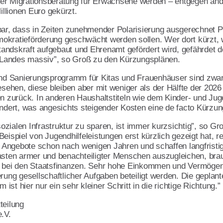
er Migrationsberatung für Erwachsene werden – entgegen and
Millionen Euro gekürzt.
lbar, dass in Zeiten zunehmender Polarisierung ausgerechnet 
kratieförderung geschwächt werden sollen. Wer dort kürzt, wo
ndskraft aufgebaut und Ehrenamt gefördert wird, gefährdet d
Landes massiv”, so Groß zu den Kürzungsplänen.
esverband
und Sanierungsprogramm für Kitas und Frauenhäuser sind zwar 
hen, diese bleiben aber mit weniger als der Hälfte der 2026 
en zurück. In anderen Haushaltstiteln wie dem Kinder- und Jug
zen
ert, was angesichts steigender Kosten eine de facto Kürzun
zialen Infrastruktur zu sparen, ist immer kurzsichtig”, so Gr
eispiel von Jugendhilfeleistungen erst kürzlich gezeigt hat, re
le Angebote schon nach wenigen Jahren und schaffen langfristig
asten armer und benachteiligter Menschen auszugleichen, bra
h bei den Staatsfinanzen. Sehr hohe Einkommen und Vermöge
rung gesellschaftlicher Aufgaben beteiligt werden. Die geplant
st hier nur ein sehr kleiner Schritt in die richtige Richtung.”
teilung
.V.