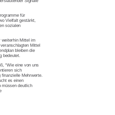
erslautender Signale
Programme für
 Vielfalt gestärkt,
en sozialen
weiterhin Mittel im
veranschlagten Mittel
endplan bleiben die
g bedeutet.
oß, “Wie eine von uns
ntieren sich
 finanzielle Mehrwerte.
ucht es einen
n müssen deutlich
e