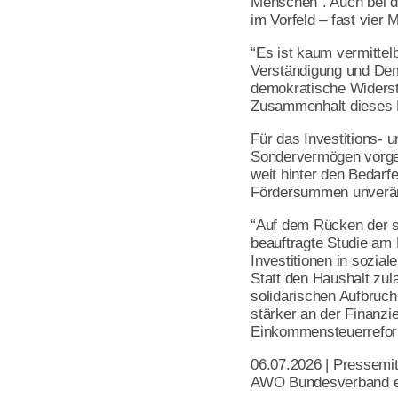
Menschen”. Auch bei d
Satzung
im Vorfeld – fast vier 
Leitbild
“Es ist kaum vermitte
Verständigung und Demo
Werte
demokratische Widersta
Zusammenhalt dieses 
Statut & Satzung AWO Bund
Für das Investitions- 
AWO Unternehmenskodex
Sondervermögen vorgese
weit hinter den Bedarf
Beschlüsse Landeskonferen
Fördersummen unveränd
“Auf dem Rücken der so
Geschäftsstelle
beauftragte Studie am B
Investitionen in sozia
Korporative Partner
Statt den Haushalt zul
solidarischen Aufbruc
stärker an der Finanzie
Die AWO in Mecklenburg Vorpommern
Einkommensteuerreform i
06.07.2026 | Pressemit
AWO Bundesverband e