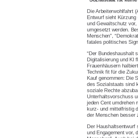
Kinder- und Jugendhilfe
AWO gegen Rassismus
Die Arbeiterwohlfahrt 
Aktivitäten im Land
Öffentlichkeitsarbeit
Entwurf sieht Kürzung 
und Gewaltschutz vor,
Qualitätsmanagement
Handbuch für AWO Orts
umgesetzt werden. Be
Umwelt- und Nachhaltigkeitsmanage
Menschen”, “Demokrati
Kopiervorlagen
fatales politisches Si
Verbandsarbeit
“Der Bundeshaushalt st
Referat Finanzen
Digitalisierung und KI
Frauenhäusern halbiert
Lotte Lemke Engagement Preis
Technik fit für die Zuk
Kauf genommen: Die Str
Über uns
des Sozialstaats sind 
soziale Rechte abzubau
Initiative Transparente Zivilgesellscha
Unterhaltsvorschuss u
jeden Cent umdrehen m
Verbandsinformationen
kurz- und mittelfristi
der Menschen besser 
Vorstand
Der Haushaltsentwurf 
Grundsatzprogramm
und Engagement vor, d