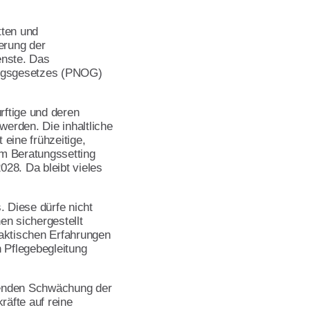
tten und
erung der
enste. Das
ungsgesetzes (PNOG)
ftige und deren
werden. Die inhaltliche
 eine frühzeitige,
m Beratungssetting
028. Da bleibt vieles
. Diese dürfe nicht
en sichergestellt
raktischen Erfahrungen
 Pflegebegleitung
chenden Schwächung der
räfte auf reine