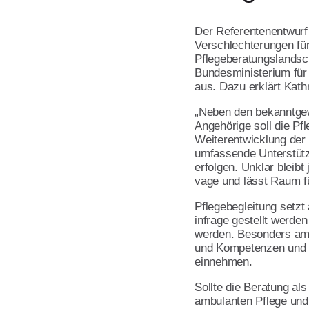
Kinder- und Jugendhilfe
AWO gegen Rassismus
Aktivitäten im Land
Öffentlichkeitsarbeit
Der Referentenentwurf
Verschlechterungen für
Qualitätsmanagement
Pflegeberatungslandsc
Handbuch für AWO Orts
Bundesministerium für
Umwelt- und Nachhaltigkeitsmanage
aus. Dazu erklärt Kath
Kopiervorlagen
Verbandsarbeit
„Neben den bekanntgew
Angehörige soll die Pf
Referat Finanzen
Weiterentwicklung der B
umfassende Unterstütz
Lotte Lemke Engagement Preis
erfolgen. Unklar bleib
Über uns
vage und lässt Raum fü
Initiative Transparente Zivilgesellscha
Pflegebegleitung setzt
infrage gestellt werden
werden. Besonders amb
Verbandsinformationen
und Kompetenzen und mü
einnehmen.
Vorstand
Sollte die
Beratung als
Grundsatzprogramm
ambulanten Pflege und 