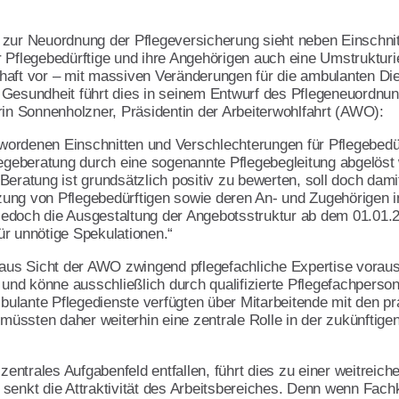
 zur Neuordnung der Pflegeversicherung sieht neben Einschni
 Pflegebedürftige und ihre Angehörigen auch eine Umstrukturi
haft vor – mit massiven Veränderungen für die ambulanten Di
vereine
 Gesundheit führt dies in seinem Entwurf des Pflegeneuordn
ment
rin Sonnenholzner, Präsidentin der Arbeiterwohlfahrt (AWO):
ordenen Einschnitten und Verschlechterungen für Pflegebedür
legeberatung durch eine sogenannte Pflegebegleitung abgelöst 
eratung ist grundsätzlich positiv zu bewerten, soll doch damit
ung von Pflegebedürftigen sowie deren An- und Zugehörigen i
t jedoch die Ausgestaltung der Angebotsstruktur ab dem 01.01.2
r unnötige Spekulationen.“
ft
 aus Sicht der AWO zwingend pflegefachliche Expertise voraus
 und könne ausschließlich durch qualifizierte Pflegefachperson
ulante Pflegedienste verfügten über Mitarbeitende mit den p
ssten daher weiterhin eine zentrale Rolle in der zukünftigen
 zentrales Aufgabenfeld entfallen, führt dies zu einer weitrei
senkt die Attraktivität des Arbeitsbereiches. Denn wenn Fachk