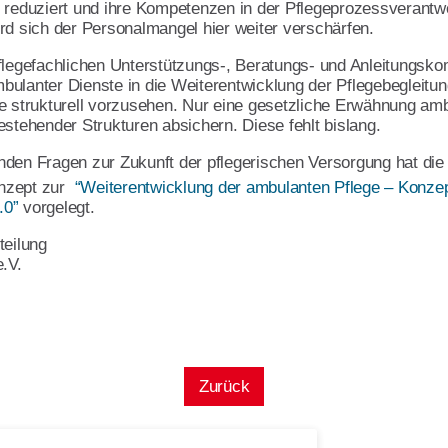
 reduziert und ihre Kompetenzen in der Pflegeprozessverantwo
rd sich der Personalmangel hier weiter verschärfen.
pflegefachlichen Unterstützungs-, Beratungs- und Anleitungsk
ulanter Dienste in die Weiterentwicklung der Pflegebegleitun
e strukturell vorzusehen. Nur eine gesetzliche Erwähnung amb
estehender Strukturen absichern. Diese fehlt bislang.
esverband
nden Fragen zur Zukunft der pflegerischen Versorgung hat d
nzept zur
“Weiterentwicklung der ambulanten Pflege – Konze
zen
.0”
vorgelegt.
teilung
.V.
Zurück