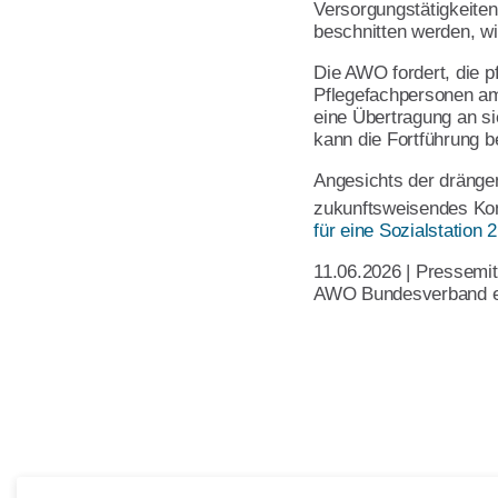
Versorgungstätigkeiten
Satzung
beschnitten werden, wi
Leitbild
Die AWO fordert, die 
Pflegefachpersonen amb
Werte
eine Übertragung an si
kann die Fortführung b
Statut & Satzung AWO Bund
Angesichts der dränge
AWO Unternehmenskodex
zukunftsweisendes Ko
Beschlüsse Landeskonferen
für eine Sozialstation 2
11.06.2026 | Pressemit
AWO Bundesverband e
Geschäftsstelle
Korporative Partner
Die AWO in Mecklenburg Vorpommern