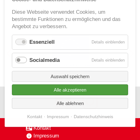
Ehrenamt
Diese Webseite verwendet Cookies, um
bestimmte Funktionen zu ermöglichen und das
Geschäftsstelle
Angebot zu verbessern.
Kinder- und Jugendhilfe
Essenziell
für
Details einblenden
Essenzie
Socialmedia
für
Details einblenden
Socialm
Auswahl speichern
Alle akzeptieren
Alle ablehnen
Kontakt
Impressum
Datenschutzhinweis
Kontakt
Impressum