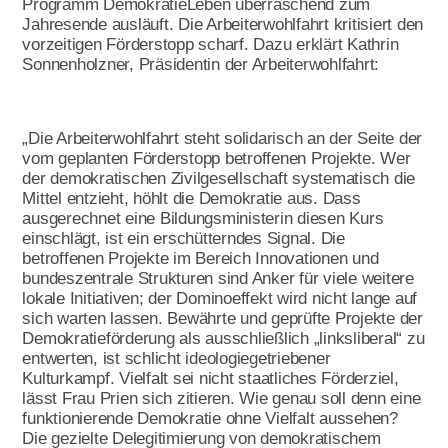
Programm DemokratieLeben überraschend zum
Download & Formulare
Jahresende ausläuft. Die Arbeiterwohlfahrt kritisiert den
Presse
Qualitätsmanagement
Aktivitäten im Land
vorzeitigen Förderstopp scharf. Dazu erklärt Kathrin
Sonnenholzner, Präsidentin der Arbeiterwohlfahrt:
Umwelt- und
Publikationen
Handbuch für AWO
Nachhaltigkeitsmanagement
Ortsvereine
Verbandsarbeit
Kopiervorlagen
„Die Arbeiterwohlfahrt steht solidarisch an der Seite der
Themen
vom geplanten Förderstopp betroffenen Projekte. Wer
Referat Finanzen
Lotte Lemke Engagement Preis
der demokratischen Zivilgesellschaft systematisch die
Mittel entzieht, höhlt die Demokratie aus. Dass
Über uns
Marie macht's
ausgerechnet eine Bildungsministerin diesen Kurs
einschlägt, ist ein erschütterndes Signal. Die
Initiative Transparente
Wir feiern 100 Jahre AWO
betroffenen Projekte im Bereich Innovationen und
Zivilgesellschaft
bundeszentrale Strukturen sind Anker für viele weitere
Armutsstudie
Intern
lokale Initiativen; der Dominoeffekt wird nicht lange auf
Verbandsinformationen
sich warten lassen. Bewährte und geprüfte Projekte der
Ausstellung Gesichter der Armut
Kontakt
Demokratieförderung als ausschließlich „linksliberal“ zu
Vorstand
entwerten, ist schlicht ideologiegetriebener
100 Menschen und jeder spielt eine
Kulturkampf. Vielfalt sei nicht staatliches Förderziel,
Grundsatzprogramm
Hauptrolle
lässt Frau Prien sich zitieren. Wie genau soll denn eine
Satzung
funktionierende Demokratie ohne Vielfalt aussehen?
AWO gegen Rassismus
Die gezielte Delegitimierung von demokratischem