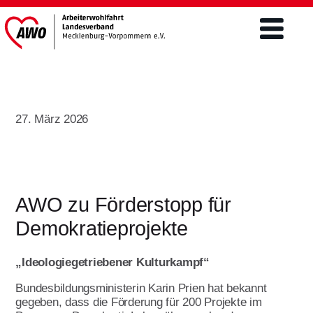
Verband
27. März 2026
Was wir tun
Engagement
Freiwilligendienste
Mitgliederschaft und Förderung
Altenhilfe
FSJ / BFD
AWO zu Förderstopp für
Mitgliedsantrag
Teilhabe von Menschen m.
Demokratieprojekte
Freiwilliges Soziales Jahr/BFD unter 27
Behinderungen/ Eingliederung
Förderer werden
Aktuelles & Presse
Jahre
Ehrenamt
„Ideologiegetriebener Kulturkampf“
Spenden
Bundesfreiwilligendienst über 27 Jahre
Aktuelles
Kinder- und Jugendhilfe
Bundesbildungsministerin Karin Prien hat bekannt
Engagement im Ehrenamt ist
Jetzt bewerben
gegeben, dass die Förderung für 200 Projekte im
vielseitig
Landtagswahlen 2026
Öffentlichkeitsarbeit