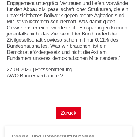
Leitbild
Engagement untergräbt Vertrauen und liefert Vorwände
für den Abbau zivilgesellschaftlicher Strukturen, die ein
Werte
unverzichtbares Bollwerk gegen rechte Agitation sind.
Mir ist vollkommen schleierhaft, was damit guten
Statut & Satzung AWO
Gewissens erreicht werden soll. Einsparungen können
Bundesverband
jedenfalls nicht das Ziel sein: Der Bund fördert die
Zivilgesellschaft sowieso schon mit nur 0,11% des
AWO Unternehmenskodex
Bundeshaushaltes. Was wir brauchen, ist ein
Demokratiefördergesetz und nicht die Axt am
Beschlüsse Landeskonferenzen
Fundament unseres demokratischen Miteinanders.“
Geschäftsstelle
27.03.2026 | Pressemitteilung
Korporative Partner
AWO Bundesverband e.V.
Die AWO in Mecklenburg Vorpommern
Oft gefragt in Verband
Zurück
Stellenangebote
Initiative Transparente Zivilgesellschaft
Cookie- und Datenschutzhinweise