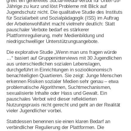
greift ein generelles Social-Media-Verbot für Unter-16-
Download & Formulare
Jährige zu kurz und löst Probleme mit Blick auf
Presse
Qualitätsmanagement
Aktivitäten im Land
Jugendschutz nicht. Die qualitative Studie des Instituts
für Sozialarbeit und Sozialpädagogik (ISS) im Auftrag
Umwelt- und
Publikationen
Handbuch für AWO
der Arbeiterwohlfahrt macht vielmehr deutlich: Statt
Nachhaltigkeitsmanagement
Ortsvereine
pauschaler Verbote bedarf es stärkerer
Plattformregulierung, mehr Medienbildung und
Verbandsarbeit
Kopiervorlagen
niedrigschwelliger Unterstützungsangebote.
Themen
Referat Finanzen
Lotte Lemke Engagement Preis
Die explorative Studie „Wenn man uns fragen würde
…“ basiert auf Gruppeninterviews mit 30 Jugendlichen
Über uns
Marie macht's
aus unterschiedlichen sozialen Lebenslagen,
durchgeführt in Einrichtungen in sozioökonomisch
Initiative Transparente
Wir feiern 100 Jahre AWO
benachteiligten Quartieren. Sie zeigt: Junge Menschen
Zivilgesellschaft
erkennen Risiken sozialer Medien sehr genau – etwa
Armutsstudie
Intern
problematische Algorithmen, Suchtmechanismen,
Verbandsinformationen
sexualisierte Inhalte oder Hass und Gewalt. Ein
Ausstellung Gesichter der Armut
Kontakt
pauschales Verbot wird dieser reflektierten
Vorstand
Nutzungspraxis nicht gerecht und geht an der Realität
100 Menschen und jeder spielt eine
vieler Jugendlicher vorbei.
Grundsatzprogramm
Hauptrolle
Stattdessen benennen sie einen klaren Bedarf an
Satzung
AWO gegen Rassismus
verbindlicher Regulierung der Plattformen. Die