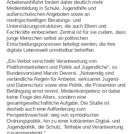
Leitbild
Arbeiterwohlfahrt fordert daher deutlich mehr
Medienbildung in Schule, Jugendhilfe und
Werte
außerschulischen Angeboten sowie an
niedrigschwelligen Beratungs- und
Statut & Satzung AWO
Unterstützungsstrukturen, die auch Eltern und
Bundesverband
Fachkräfte einbeziehen. Zentral ist für sie zudem, dass
junge Menschen selbst an politischen
AWO Unternehmenskodex
Entscheidungsprozessen beteiligt werden, die ihre
digitale Lebenswelt unmittelbar betreffen.
Beschlüsse Landeskonferenzen
„Ein Verbot verschiebt Verantwortung von
Geschäftsstelle
Plattformbetreibern und Politik auf Jugendliche“, so
Bundesvorstand Marvin Deversi. „Notwendig sind
Korporative Partner
verbindliche Regeln für Anbieter, wirksamer Jugend-
und Datenschutz sowie eine Politik, die Prävention und
Die AWO in Mecklenburg Vorpommern
Befähigung ernst nimmt. Medienkompetenz ist dabei
keine Frage des Alters, sondern eine
gesamtgesellschaftliche Aufgabe. Die Studie ist
Oft gefragt in Verband
deshalb auch eine Aufforderung zum
Perspektivwechsel: weg von symbolischer
Ordnungspolitik, hin zu einer kohärenten Digital- und
Stellenangebote
Jugendpolitik, die Schutz, Teilhabe und Verantwortung
zusammendenkt.“
Initiative Transparente Zivilgesellschaft