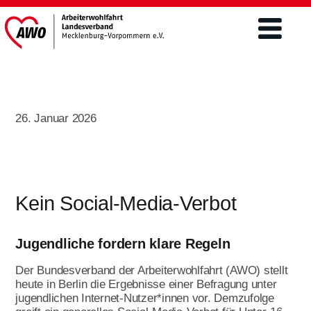
Verband
26. Januar 2026
Was wir tun
Engagement
Freiwilligendienste
Mitgliederschaft und Förderung
Altenhilfe
FSJ / BFD
Kein Social-Media-Verbot
Mitgliedsantrag
Teilhabe von Menschen m.
Freiwilliges Soziales Jahr/BFD unter 27
Behinderungen/ Eingliederung
Förderer werden
Aktuelles & Presse
Jugendliche fordern klare Regeln
Jahre
Ehrenamt
Spenden
Bundesfreiwilligendienst über 27 Jahre
Der Bundesverband der Arbeiterwohlfahrt (AWO) stellt
Aktuelles
Kinder- und Jugendhilfe
heute in Berlin die Ergebnisse einer Befragung unter
Engagement im Ehrenamt ist
Jetzt bewerben
jugendlichen Internet-Nutzer*innen vor. Demzufolge
vielseitig
Landtagswahlen 2026
Öffentlichkeitsarbeit