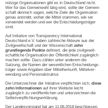
nützige Or­ga­nisation­en gibt es in Deutsch­land nicht.
Qualitätsmanagement
Wer für das Ge­mein­wohl tätig wird, sollte der Ge­mein­
schaft dennoch sagen, welche Ziele die Organisation
Umwelt- und
genau anstrebt, woher die Mittel stammen, wie sie
Nachhaltigkeitsmanagement
verwendet werden und wer die Ent­schei­dungs­träger
sind.
Verbandsarbeit
Auf Initiative von Transparency International
Referat Finanzen
Deutschland e.V. haben zahlreiche Akteure aus der
Zivil­gesell­schaft und der Wissenschaft
zehn
Über uns
grundlegende Punkte
definiert, die jede zivil­gesell­
schaftliche Organisation der Öffentlich­keit zugänglich
Initiative Transparente
machen sollte. Dazu zählen unter anderem die
Zivilgesellschaft
Satzung, die Namen der wesentlichen Entscheidungs­
träger sowie Angaben über Mittelherkunft, Mittel­ver­
Verbandsinformationen
wendung und Personalstruktur.
Vorstand
Die Unterzeichner der Initiative verpflichten sich,
diese
zehn Informationen
auf ihrer Website leicht
Grundsatzprogramm
zugänglich zu ver­öffent­lichen und unterzeichnen die
Selbst­ver­pflichtungs­er­klärung.
Satzung
Der Landesvorstand hat am 11.06.2018 beschlossen,