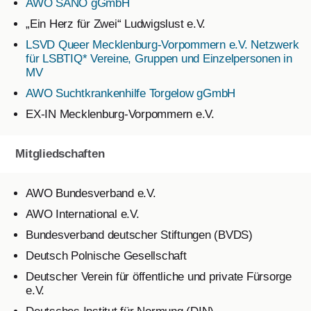
Katharina Feike, Beisitzerin
AWO SANO gGmbH
„Ein Herz für Zwei“ Ludwigslust e.V.
Peter Schmidt, Beisitzer
LSVD Queer Mecklenburg-Vorpommern e.V. Netzwerk
Jörn Hollenbach, Beisitzer
für LSBTIQ* Vereine, Gruppen und Einzelpersonen in
MV
Hauptamtlicher Geschäftsführer
(Link)
AWO Suchtkrankenhilfe Torgelow gGmbH
Bernd Tünker
EX-IN Mecklenburg-Vorpommern e.V.
Mitgliedschaften
AWO Bundesverband e.V.
AWO International e.V.
Bundesverband deutscher Stiftungen (BVDS)
Deutsch Polnische Gesellschaft
Deutscher Verein für öffentliche und private Fürsorge
e.V.