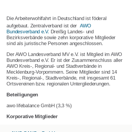
Marie macht's
Download & Formulare
Presse
Aktivitäten im Land
Beschäftigten im Berichtsjahr auf 12,64 Personen.
Übersicht über unsere Einnahmen und Ausgaben sowie
Der Verein wird durch einen ehrenamtlichen Vorstand
Wir feiern 100 Jahre AWO
die Vermögensübersicht:
und durch einen hauptamtlichen Geschäftsführer
Publikationen
Handbuch für AWO
Das aktuelle Team der AWO Landesgeschäftsstelle
Die Arbeiterwohlfahrt in Deutschland ist föderal
vertreten. Die Trennung von Aufsicht und Führung wird
Armutsstudie
Ortsvereine
finden Sie auf der
Webseite
.
Intern
durch den Governance-Kodex gewährleistet (Duales
Berichtsjahr
aufgebaut. Zentralverband ist der
2023
AWO
Bundesverband e.V.
Dreißig Landes- und
Führungssystem).
Governance-Kodex
Ausstellung Gesichter der Armut
Kopiervorlagen
Den Überblick über die Einnahmen und Ausgaben im
Bezirksverbände sowie zehn korporative Mitglieder
Kontakt
Berichtsjahr 2024 veröffentlichen wir, sobald der
sind als juristische Personen angeschlossen.
Vorstandsmitglieder
(Link)
100 Menschen und jeder spielt eine
Lotte Lemke Engagement Preis
testierte Jahresabschluss des Wirtschaftsprüfers
Hauptrolle
vorliegt und vom AWO Landesvorstand bestätigt ist.
Der AWO Landesverband MV e.V. ist Mitglied im AWO
Michael Bauer, Vorsitzender
Bundesverband e.V. Er ist der Zusammenschluss aller
AWO gegen Rassismus
AWO Kreis-, Regional- und Stadtverbände in
Rainer Albrecht, stellv. Vorsitzender
Mecklenburg-Vorpommern. Seine Mitglieder sind 14
Julien Radloff, stellv. Vorsitzender
Kreis-, Regional-, Stadtverbände, mit insgesamt 61
Ortsvereinen bzw. regionalen Untergliederungen.
Anke Hafemann, stellv. Vorsitzende
Beteiligungen
Uwe Huth, Beisitzer
awo lifebalance GmbH (3,3 %)
Oliver Hohn, Besitzer
Korporative Mitglieder
Uwe Kunik, Beisitzer