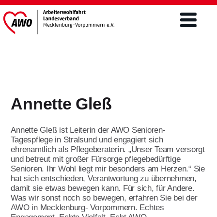
Verband
Was wir tun
Annette Gleß
Engagement
Freiwilligendienste
Mitgliederschaft und Förderung
Annette Gleß ist Leiterin der AWO Senioren-
Altenhilfe
FSJ / BFD
Tagespflege in Stralsund und engagiert sich
Mitgliedsantrag
ehrenamtlich als Pflegeberaterin. „Unser Team versorgt
Teilhabe von Menschen m.
und betreut mit großer Fürsorge pflegebedürftige
Freiwilliges Soziales Jahr/BFD unter 27
Behinderungen/ Eingliederung
Förderer werden
Aktuelles & Presse
Senioren. Ihr Wohl liegt mir besonders am Herzen.“ Sie
Jahre
Ehrenamt
hat sich entschieden, Verantwortung zu übernehmen,
Spenden
damit sie etwas bewegen kann. Für sich, für Andere.
Bundesfreiwilligendienst über 27 Jahre
Aktuelles
Kinder- und Jugendhilfe
Was wir sonst noch so bewegen, erfahren Sie bei der
Themen
Engagement im Ehrenamt ist
Jetzt bewerben
AWO in Mecklenburg- Vorpommern. Echtes
vielseitig
Landtagswahlen 2026
Öffentlichkeitsarbeit