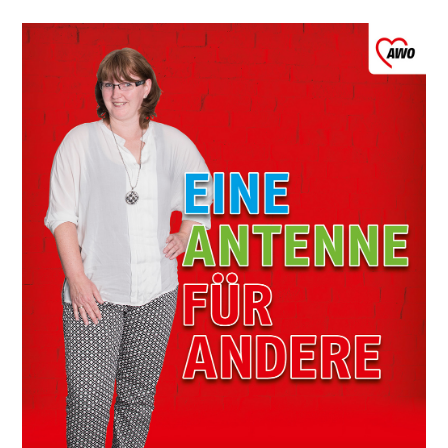
Leitbild
Werte
Statut & Satzung AWO
Bundesverband
AWO Unternehmenskodex
Beschlüsse Landeskonferenzen
Geschäftsstelle
Korporative Partner
Die AWO in Mecklenburg Vorpommern
Oft gefragt in Verband
Stellenangebote
Initiative Transparente Zivilgesellschaft