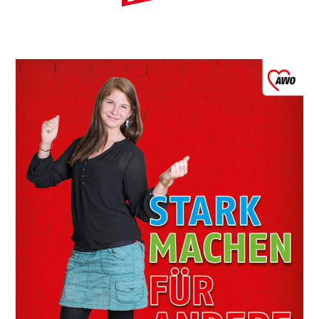
Leitbild
Werte
Statut & Satzung AWO
Bundesverband
AWO Unternehmenskodex
Beschlüsse Landeskonferenzen
Geschäftsstelle
Korporative Partner
Die AWO in Mecklenburg Vorpommern
Oft gefragt in Verband
Stellenangebote
Initiative Transparente Zivilgesellschaft