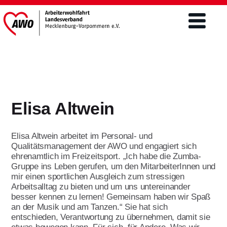
Verband
Was wir tun
Elisa Altwein
Engagement
Freiwilligendienste
Mitgliederschaft und Förderung
Elisa Altwein arbeitet im Personal- und
Altenhilfe
FSJ / BFD
Qualitätsmanagement der AWO und engagiert sich
Mitgliedsantrag
ehrenamtlich im Freizeitsport. „Ich habe die Zumba-
Teilhabe von Menschen m.
Gruppe ins Leben gerufen, um den MitarbeiterInnen und
Freiwilliges Soziales Jahr/BFD unter 27
Behinderungen/ Eingliederung
Förderer werden
Aktuelles & Presse
mir einen sportlichen Ausgleich zum stressigen
Jahre
Ehrenamt
Arbeitsalltag zu bieten und um uns untereinander
Spenden
besser kennen zu lernen! Gemeinsam haben wir Spaß
Bundesfreiwilligendienst über 27 Jahre
Aktuelles
Kinder- und Jugendhilfe
an der Musik und am Tanzen.“ Sie hat sich
Themen
Engagement im Ehrenamt ist
Jetzt bewerben
entschieden, Verantwortung zu übernehmen, damit sie
vielseitig
Landtagswahlen 2026
Öffentlichkeitsarbeit