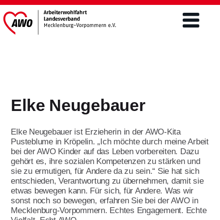
Verband
Was wir tun
Elke Neugebauer
Engagement
Freiwilligendienste
Mitgliederschaft und Förderung
Elke Neugebauer ist Erzieherin in der AWO-Kita
Altenhilfe
FSJ / BFD
Pusteblume in Kröpelin. „Ich möchte durch meine Arbeit
Mitgliedsantrag
bei der AWO Kinder auf das Leben vorbereiten. Dazu
Teilhabe von Menschen m.
gehört es, ihre sozialen Kompetenzen zu stärken und
Freiwilliges Soziales Jahr/BFD unter 27
Behinderungen/ Eingliederung
Förderer werden
Aktuelles & Presse
sie zu ermutigen, für Andere da zu sein.“ Sie hat sich
Jahre
Ehrenamt
entschieden, Verantwortung zu übernehmen, damit sie
Spenden
etwas bewegen kann. Für sich, für Andere. Was wir
Bundesfreiwilligendienst über 27 Jahre
Aktuelles
Kinder- und Jugendhilfe
sonst noch so bewegen, erfahren Sie bei der AWO in
Themen
Engagement im Ehrenamt ist
Jetzt bewerben
Mecklenburg-Vorpommern. Echtes Engagement. Echte
vielseitig
Landtagswahlen 2026
Öffentlichkeitsarbeit