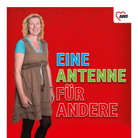
Leitbild
Werte
Statut & Satzung AWO
Bundesverband
AWO Unternehmenskodex
Beschlüsse Landeskonferenzen
Geschäftsstelle
Korporative Partner
Die AWO in Mecklenburg Vorpommern
Oft gefragt in Verband
Stellenangebote
Initiative Transparente Zivilgesellschaft