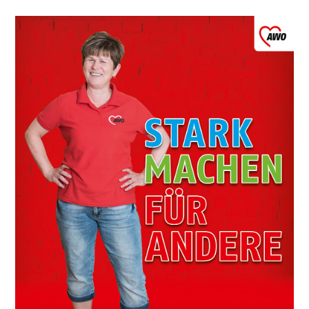
Leitbild
Werte
Statut & Satzung AWO
Bundesverband
AWO Unternehmenskodex
Beschlüsse Landeskonferenzen
Geschäftsstelle
Korporative Partner
Die AWO in Mecklenburg Vorpommern
Oft gefragt in Verband
Stellenangebote
Initiative Transparente Zivilgesellschaft