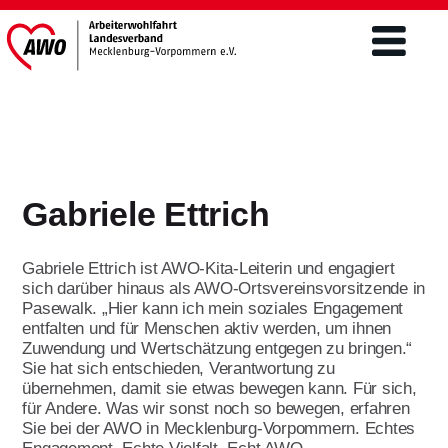
Verband
Was wir tun
Gabriele Ettrich
Engagement
Freiwilligendienste
Mitgliederschaft und Förderung
Gabriele Ettrich ist AWO-Kita-Leiterin und engagiert
Altenhilfe
FSJ / BFD
sich darüber hinaus als AWO-Ortsvereinsvorsitzende in
Mitgliedsantrag
Pasewalk. „Hier kann ich mein soziales Engagement
Teilhabe von Menschen m.
entfalten und für Menschen aktiv werden, um ihnen
Freiwilliges Soziales Jahr/BFD unter 27
Behinderungen/ Eingliederung
Förderer werden
Aktuelles & Presse
Zuwendung und Wertschätzung entgegen zu bringen.“
Jahre
Ehrenamt
Sie hat sich entschieden, Verantwortung zu
Spenden
übernehmen, damit sie etwas bewegen kann. Für sich,
Bundesfreiwilligendienst über 27 Jahre
Aktuelles
Kinder- und Jugendhilfe
für Andere. Was wir sonst noch so bewegen, erfahren
Themen
Engagement im Ehrenamt ist
Jetzt bewerben
Sie bei der AWO in Mecklenburg-Vorpommern. Echtes
vielseitig
Landtagswahlen 2026
Öffentlichkeitsarbeit