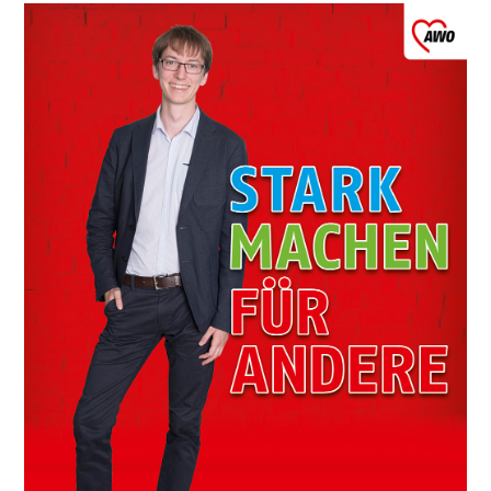
Leitbild
Werte
Statut & Satzung AWO
Bundesverband
AWO Unternehmenskodex
Beschlüsse Landeskonferenzen
Geschäftsstelle
Korporative Partner
Die AWO in Mecklenburg Vorpommern
Oft gefragt in Verband
Stellenangebote
Initiative Transparente Zivilgesellschaft