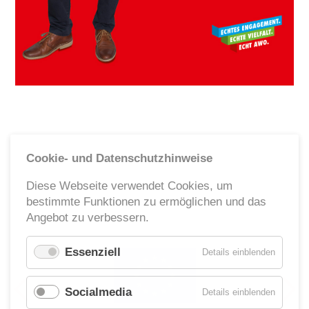
Ehrenamt
Geschäftsstelle
Kinder- und Jugendhilfe
Cookie- und Datenschutzhinweise
Diese Webseite verwendet Cookies, um
bestimmte Funktionen zu ermöglichen und das
Angebot zu verbessern.
Essenziell
für
Details einblenden
Essenzie
Socialmedia
für
Details einblenden
Socialm