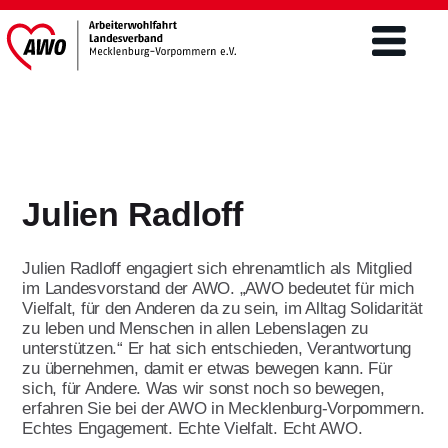
Verband
Was wir tun
Julien Radloff
Engagement
Freiwilligendienste
Mitgliederschaft und Förderung
Julien Radloff engagiert sich ehrenamtlich als Mitglied
Altenhilfe
FSJ / BFD
im Landesvorstand der AWO. „AWO bedeutet für mich
Mitgliedsantrag
Vielfalt, für den Anderen da zu sein, im Alltag Solidarität
Teilhabe von Menschen m.
zu leben und Menschen in allen Lebenslagen zu
Freiwilliges Soziales Jahr/BFD unter 27
Behinderungen/ Eingliederung
Förderer werden
Aktuelles & Presse
unterstützen.“ Er hat sich entschieden, Verantwortung
Jahre
Ehrenamt
zu übernehmen, damit er etwas bewegen kann. Für
Spenden
sich, für Andere. Was wir sonst noch so bewegen,
Bundesfreiwilligendienst über 27 Jahre
Aktuelles
Kinder- und Jugendhilfe
erfahren Sie bei der AWO in Mecklenburg-Vorpommern.
Themen
Engagement im Ehrenamt ist
Jetzt bewerben
Echtes Engagement. Echte Vielfalt. Echt AWO.
vielseitig
Landtagswahlen 2026
Öffentlichkeitsarbeit