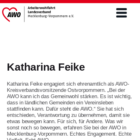
Verband
Was wir tun
Katharina Feike
Engagement
Freiwilligendienste
Mitgliederschaft und Förderung
Katharina Feike engagiert sich ehrenamtlich als AWO-
Altenhilfe
FSJ / BFD
Kreisverbandsvorsitzende Ostvorpommern. „Bei der
Mitgliedsantrag
AWO kann ich das Gemeinwohl stärken. Es ist wichtig,
Teilhabe von Menschen m.
dass in ländlichen Gemeinden ein Vereinsleben
Freiwilliges Soziales Jahr/BFD unter 27
Behinderungen/ Eingliederung
Förderer werden
Aktuelles & Presse
stattfinden kann. Dafür steht die AWO.“ Sie hat sich
Jahre
Ehrenamt
entschieden, Verantwortung zu übernehmen, damit sie
Spenden
etwas bewegen kann. Für sich, für Andere. Was wir
Bundesfreiwilligendienst über 27 Jahre
Aktuelles
Kinder- und Jugendhilfe
sonst noch so bewegen, erfahren Sie bei der AWO in
Themen
Engagement im Ehrenamt ist
Jetzt bewerben
Mecklenburg-Vorpommern. Echtes Engagement. Echte
vielseitig
Landtagswahlen 2026
Öffentlichkeitsarbeit