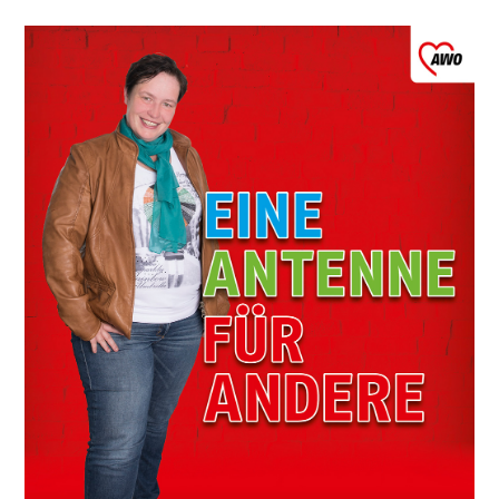
Leitbild
Werte
Statut & Satzung AWO
Bundesverband
AWO Unternehmenskodex
Beschlüsse Landeskonferenzen
Geschäftsstelle
Korporative Partner
Die AWO in Mecklenburg Vorpommern
Oft gefragt in Verband
Stellenangebote
Initiative Transparente Zivilgesellschaft