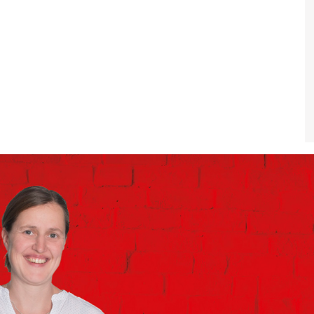
esverband
zen