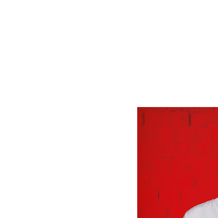
Satzung
Leitbild
Werte
Statut & Satzung AWO Bund
AWO Unternehmenskodex
Beschlüsse Landeskonferen
Geschäftsstelle
Korporative Partner
Die AWO in Mecklenburg Vorpommern