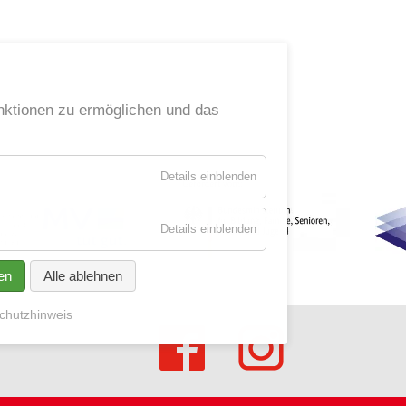
ktionen zu ermöglichen und das
für
Details einblenden
Essenziell
für
Details einblenden
Socialmedia
en
Alle ablehnen
chutzhinweis